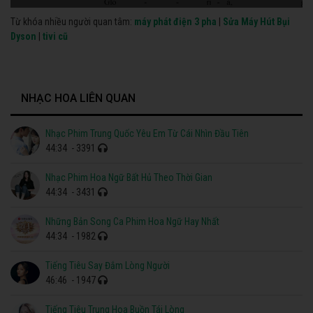
Từ khóa nhiều người quan tâm:
máy phát điện 3 pha
|
Sửa Máy Hút Bụi
Dyson
|
tivi cũ
NHẠC HOA LIÊN QUAN
Nhạc Phim Trung Quốc Yêu Em Từ Cái Nhìn Đầu Tiên
44:34
- 3391
Nhạc Phim Hoa Ngữ Bất Hủ Theo Thời Gian
44:34
- 3431
Những Bản Song Ca Phim Hoa Ngữ Hay Nhất
44:34
- 1982
Tiếng Tiêu Say Đắm Lòng Người
46:46
- 1947
Tiếng Tiêu Trung Hoa Buồn Tái Lòng