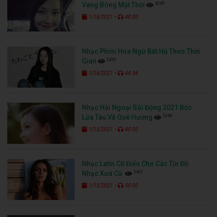
4249
Vang Bóng Một Thời
-
1/18/2021
40:00
Nhạc Phim Hoa Ngữ Bất Hủ Theo Thời
3430
Gian
-
1/16/2021
44:34
Nhạc Hải Ngoại Sôi Động 2021 Bốc
3369
Lửa Tàu Về Quê Hương
-
1/15/2021
40:00
Nhạc Latin Cổ Điển Cho Các Tín Đồ
3607
Nhạc Xưa Cũ
-
1/13/2021
59:00