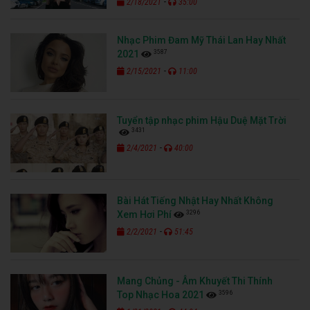
-
2/18/2021
35:00
Nhạc Phim Đam Mỹ Thái Lan Hay Nhất
3587
2021
-
2/15/2021
11:00
Tuyển tập nhạc phim Hậu Duệ Mặt Trời
3431
-
2/4/2021
40:00
Bài Hát Tiếng Nhật Hay Nhất Không
3296
Xem Hơi Phí
-
2/2/2021
51:45
Mang Chủng - Âm Khuyết Thi Thính
3596
Top Nhạc Hoa 2021