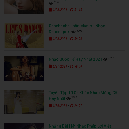
4122
-
1/23/2021
51:45
Chachacha Latin Music - Nhạc
3798
Dancesport
-
1/23/2021
59:00
4402
Nhạc Quốc Tế Hay Nhất 2021
-
1/21/2021
59:00
Tuyển Tập 10 Ca Khúc Nhạc Mông Cổ
3685
Hay Nhất
-
1/20/2021
29:07
Những Bài Hát Nhạc Pháp Lời Việt