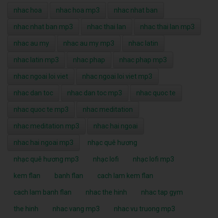
nhac hoa
nhac hoa mp3
nhac nhat ban
nhac nhat ban mp3
nhac thai lan
nhac thai lan mp3
nhac au my
nhac au my mp3
nhac latin
nhac latin mp3
nhac phap
nhac phap mp3
nhac ngoai loi viet
nhac ngoai loi viet mp3
nhac dan toc
nhac dan toc mp3
nhac quoc te
nhac quoc te mp3
nhac meditation
nhac meditation mp3
nhac hai ngoai
nhac hai ngoai mp3
nhạc quê hương
nhạc quê hương mp3
nhạc lofi
nhạc lofi mp3
kem flan
banh flan
cach lam kem flan
cach lam banh flan
nhac the hinh
nhac tap gym
the hinh
nhac vang mp3
nhac vu truong mp3