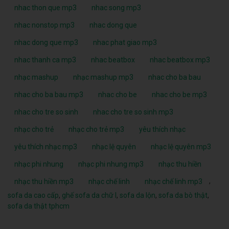
nhac thon que mp3
nhac song mp3
nhac nonstop mp3
nhac dong que
nhac dong que mp3
nhac phat giao mp3
nhac thanh ca mp3
nhac beatbox
nhac beatbox mp3
nhạc mashup
nhạc mashup mp3
nhac cho ba bau
nhac cho ba bau mp3
nhac cho be
nhac cho be mp3
nhac cho tre so sinh
nhac cho tre so sinh mp3
nhạc cho trẻ
nhạc cho trẻ mp3
yêu thích nhạc
yêu thích nhạc mp3
nhạc lệ quyên
nhạc lệ quyên mp3
nhạc phi nhung
nhạc phi nhung mp3
nhạc thu hiền
,
nhạc thu hiền mp3
nhạc chế linh
nhạc chế linh mp3
sofa da cao cấp
,
ghế sofa da chữ l
,
sofa da lộn
,
sofa da bò thật
,
sofa da thật tphcm