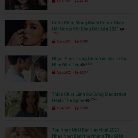
-
1/31/2021
44:34
Lk Nụ Hồng Mong Manh Remix Nhạc
Hải Ngoại Sôi Động Bốc Lửa 2021
3227
-
1/26/2021
40:00
Nhạc Phim Trung Quốc Yêu Em Từ Cái
3390
Nhìn Đầu Tiên
-
1/25/2021
44:34
Thiền Chữa Lành Cột Sống Meditation
3261
Heals The Spine
-
1/24/2021
70:00
Top Nhạc Nhật Bản Hay Nhất 2021 -
Nhạc Nhật Bản Nhẹ Nhàng Thư Giãn