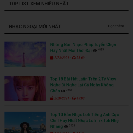
TOP LIST XEM NHIỀU NHẤT
NHẠC NGOẠI MỚI NHẤT
Đọc thêm
Những Bản Nhạc Pháp Tuyển Chọn
4835
Hay Nhất Mọi Thời Đại
-
2/23/2021
36:00
Top 18 Bài Hát Latin Trên 2 Tỷ View
Nghe Đi Nghe Lại Cả Ngày Không
3665
Chán
-
2/20/2021
43:00
Top 10 Bản Nhạc Lofi Tiếng Anh Cực
Chill Hay Nhất Nhạc Lofi Tik Tok Nhẹ
5428
Nhàng