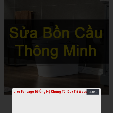
Like Fanpage Để Ủng Hộ Chúng Tôi Duy Trì Website