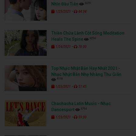
3379
Nhìn Đầu Tiên
-
1/25/2021
44:34
Thiền Chữa Lành Cột Sống Meditation
3254
Heals The Spine
-
1/24/2021
70:00
Top Nhạc Nhật Bản Hay Nhất 2021 -
Nhạc Nhật Bản Nhẹ Nhàng Thư Giãn
4118
-
1/23/2021
51:45
Chachacha Latin Music - Nhạc
3794
Dancesport
-
1/23/2021
59:00