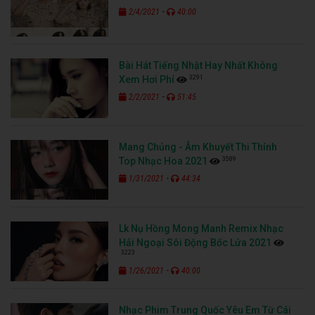
-
2/4/2021
40:00
Bài Hát Tiếng Nhật Hay Nhất Không
3291
Xem Hơi Phí
-
2/2/2021
51:45
Mang Chủng - Âm Khuyết Thi Thính
3589
Top Nhạc Hoa 2021
-
1/31/2021
44:34
Lk Nụ Hồng Mong Manh Remix Nhạc
Hải Ngoại Sôi Động Bốc Lửa 2021
3223
-
1/26/2021
40:00
Nhạc Phim Trung Quốc Yêu Em Từ Cái