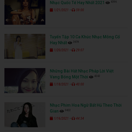
4396
Nhạc Quốc Tế Hay Nhất 2021
-
1/21/2021
59:00
Tuyển Tập 10 Ca Khúc Nhạc Mông Cổ
3678
Hay Nhất
-
1/20/2021
29:07
Những Bài Hát Nhạc Pháp Lời Việt
4242
Vang Bóng Một Thời
-
1/18/2021
40:00
Nhạc Phim Hoa Ngữ Bất Hủ Theo Thời
3422
Gian
-
1/16/2021
44:34