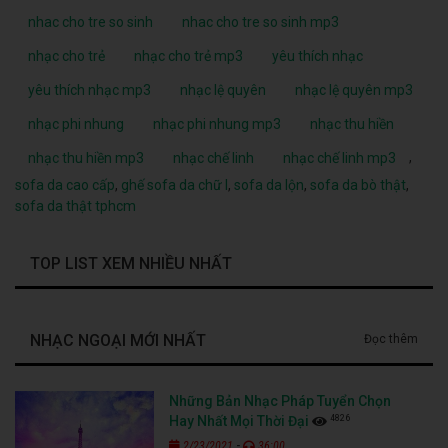
nhac cho tre so sinh
nhac cho tre so sinh mp3
nhạc cho trẻ
nhạc cho trẻ mp3
yêu thích nhạc
yêu thích nhạc mp3
nhạc lệ quyên
nhạc lệ quyên mp3
nhạc phi nhung
nhạc phi nhung mp3
nhạc thu hiền
,
nhạc thu hiền mp3
nhạc chế linh
nhạc chế linh mp3
sofa da cao cấp
,
ghế sofa da chữ l
,
sofa da lộn
,
sofa da bò thật
,
sofa da thật tphcm
TOP LIST XEM NHIỀU NHẤT
NHẠC NGOẠI MỚI NHẤT
Đọc thêm
Những Bản Nhạc Pháp Tuyển Chọn
4826
Hay Nhất Mọi Thời Đại
-
2/23/2021
36:00