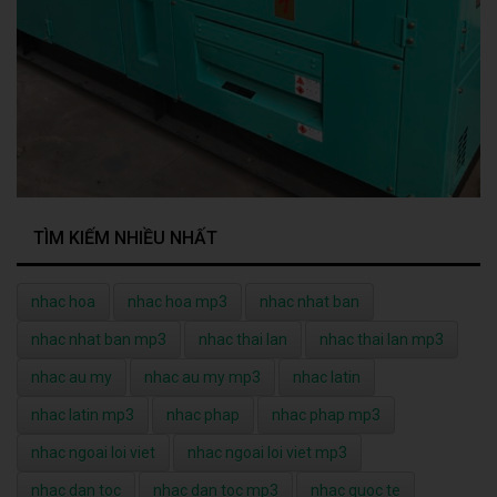
TÌM KIẾM NHIỀU NHẤT
nhac hoa
nhac hoa mp3
nhac nhat ban
nhac nhat ban mp3
nhac thai lan
nhac thai lan mp3
nhac au my
nhac au my mp3
nhac latin
nhac latin mp3
nhac phap
nhac phap mp3
nhac ngoai loi viet
nhac ngoai loi viet mp3
nhac dan toc
nhac dan toc mp3
nhac quoc te