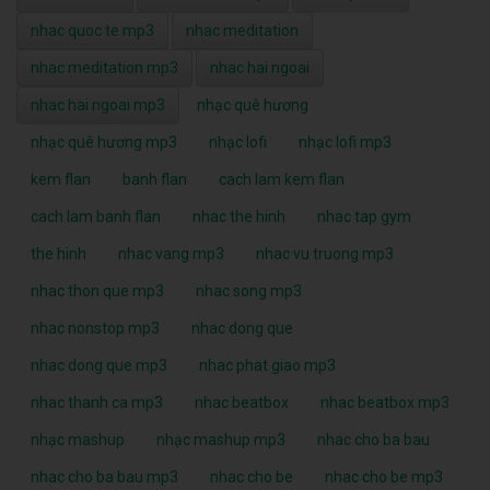
nhac quoc te mp3
nhac meditation
nhac meditation mp3
nhac hai ngoai
nhac hai ngoai mp3
nhạc quê hương
nhạc quê hương mp3
nhạc lofi
nhạc lofi mp3
kem flan
banh flan
cach lam kem flan
cach lam banh flan
nhac the hinh
nhac tap gym
the hinh
nhac vang mp3
nhac vu truong mp3
nhac thon que mp3
nhac song mp3
nhac nonstop mp3
nhac dong que
nhac dong que mp3
nhac phat giao mp3
nhac thanh ca mp3
nhac beatbox
nhac beatbox mp3
nhạc mashup
nhạc mashup mp3
nhac cho ba bau
nhac cho ba bau mp3
nhac cho be
nhac cho be mp3