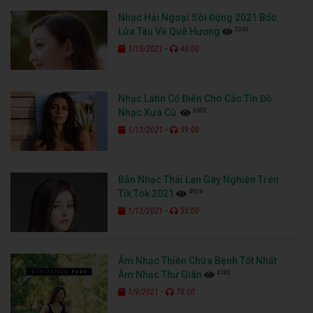
Nhạc Hải Ngoại Sôi Động 2021 Bốc
3365
Lửa Tàu Về Quê Hương
-
1/15/2021
40:00
Nhạc Latin Cổ Điển Cho Các Tín Đồ
3602
Nhạc Xưa Cũ
-
1/13/2021
59:00
Bản Nhạc Thái Lan Gây Nghiện Trên
4956
Tik Tok 2021
-
1/12/2021
55:00
Âm Nhạc Thiền Chữa Bệnh Tốt Nhất
4180
Âm Nhạc Thư Giãn
-
1/9/2021
70:00