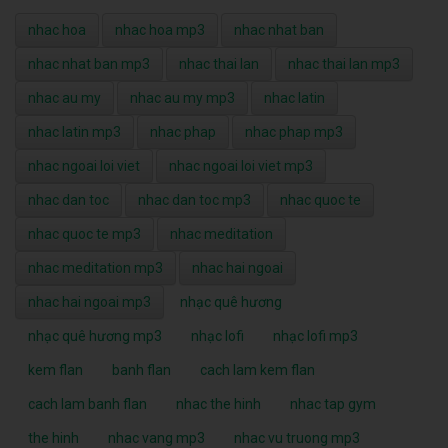
nhac hoa
nhac hoa mp3
nhac nhat ban
nhac nhat ban mp3
nhac thai lan
nhac thai lan mp3
nhac au my
nhac au my mp3
nhac latin
nhac latin mp3
nhac phap
nhac phap mp3
nhac ngoai loi viet
nhac ngoai loi viet mp3
nhac dan toc
nhac dan toc mp3
nhac quoc te
nhac quoc te mp3
nhac meditation
nhac meditation mp3
nhac hai ngoai
nhac hai ngoai mp3
nhạc quê hương
nhạc quê hương mp3
nhạc lofi
nhạc lofi mp3
kem flan
banh flan
cach lam kem flan
cach lam banh flan
nhac the hinh
nhac tap gym
the hinh
nhac vang mp3
nhac vu truong mp3