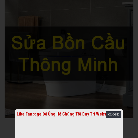
Like Fanpage Để Ủng Hộ Chúng Tôi Duy Trì Website