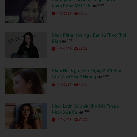
4249
Vang Bóng Một Thời
-
1/18/2021
40:00
Nhạc Phim Hoa Ngữ Bất Hủ Theo Thời
3430
Gian
-
1/16/2021
44:34
Nhạc Hải Ngoại Sôi Động 2021 Bốc
3369
Lửa Tàu Về Quê Hương
-
1/15/2021
40:00
Nhạc Latin Cổ Điển Cho Các Tín Đồ
3607
Nhạc Xưa Cũ
-
1/13/2021
59:00