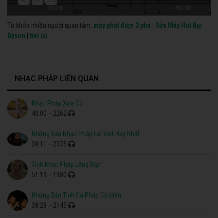
00:01
40:00
Từ khóa nhiều người quan tâm:
máy phát điện 3 pha
|
Sửa Máy Hút Bụi
Dyson
|
tivi cũ
NHẠC PHÁP LIÊN QUAN
Nhạc Pháp Xưa Cũ
40:00
- 2262
Những Bản Nhạc Pháp Lời Việt Hay Nhất
39:11
- 2375
Tình Khúc Pháp Lãng Mạn
51:19
- 1980
Những Bản Tình Ca Pháp Cổ Điển
38:28
- 2145