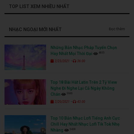
TOP LIST XEM NHIỀU NHẤT
NHẠC NGOẠI MỚI NHẤT
Đọc thêm
Những Bản Nhạc Pháp Tuyển Chọn
4835
Hay Nhất Mọi Thời Đại
-
2/23/2021
36:00
Top 18 Bài Hát Latin Trên 2 Tỷ View
Nghe Đi Nghe Lại Cả Ngày Không
3665
Chán
-
2/20/2021
43:00
Top 10 Bản Nhạc Lofi Tiếng Anh Cực
Chill Hay Nhất Nhạc Lofi Tik Tok Nhẹ
5428
Nhàng