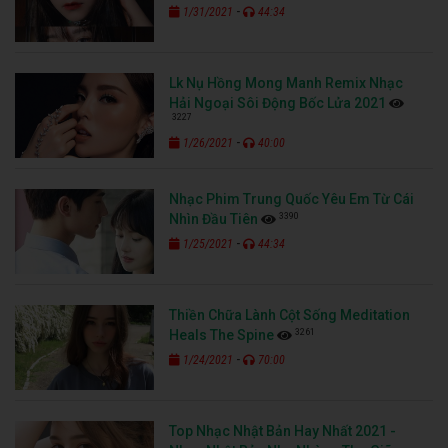
-
1/31/2021
44:34
Lk Nụ Hồng Mong Manh Remix Nhạc
Hải Ngoại Sôi Động Bốc Lửa 2021
3227
-
1/26/2021
40:00
Nhạc Phim Trung Quốc Yêu Em Từ Cái
3390
Nhìn Đầu Tiên
-
1/25/2021
44:34
Thiền Chữa Lành Cột Sống Meditation
3261
Heals The Spine
-
1/24/2021
70:00
Top Nhạc Nhật Bản Hay Nhất 2021 -