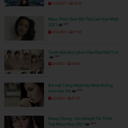
-
2/18/2021
35:00
Nhạc Phim Đam Mỹ Thái Lan Hay Nhất
3587
2021
-
2/15/2021
11:00
Tuyển tập nhạc phim Hậu Duệ Mặt Trời
3431
-
2/4/2021
40:00
Bài Hát Tiếng Nhật Hay Nhất Không
3296
Xem Hơi Phí
-
2/2/2021
51:45
Mang Chủng - Âm Khuyết Thi Thính
3596
Top Nhạc Hoa 2021