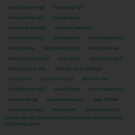
nhac thon que mp3
nhac song mp3
nhac nonstop mp3
nhac dong que
nhac dong que mp3
nhac phat giao mp3
nhac thanh ca mp3
nhac beatbox
nhac beatbox mp3
nhạc mashup
nhạc mashup mp3
nhac cho ba bau
nhac cho ba bau mp3
nhac cho be
nhac cho be mp3
nhac cho tre so sinh
nhac cho tre so sinh mp3
nhạc cho trẻ
nhạc cho trẻ mp3
yêu thích nhạc
yêu thích nhạc mp3
nhạc lệ quyên
nhạc lệ quyên mp3
nhạc phi nhung
nhạc phi nhung mp3
nhạc thu hiền
,
nhạc thu hiền mp3
nhạc chế linh
nhạc chế linh mp3
sofa da cao cấp
,
ghế sofa da chữ l
,
sofa da lộn
,
sofa da bò thật
,
sofa da thật tphcm