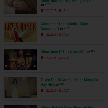
Nhạc Nhật Bản Nhẹ Nhàng Thư Giãn
4122
-
1/23/2021
51:45
Chachacha Latin Music - Nhạc
3798
Dancesport
-
1/23/2021
59:00
4402
Nhạc Quốc Tế Hay Nhất 2021
-
1/21/2021
59:00
Tuyển Tập 10 Ca Khúc Nhạc Mông Cổ
3685
Hay Nhất
-
1/20/2021
29:07
Những Bài Hát Nhạc Pháp Lời Việt