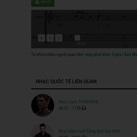
Tải về
00:01
Từ khóa nhiều người quan tâm:
máy phát điện 3 pha
|
Sửa Má
NHẠC QUỐC TẾ LIÊN QUAN
Nhạc Quốc Tế Mới Nhất
60:15
- 1778
Nhạc Đám Cưới Tiếng Anh Hay Nhất