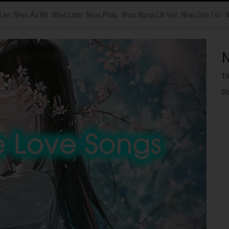
 Lan
Nhạc Âu Mỹ
Nhạc Latin
Nhạc Pháp
Nhạc Ngoại Lời Việt
Nhạc Dân Tộc
N
N
Tu
ng
Oc