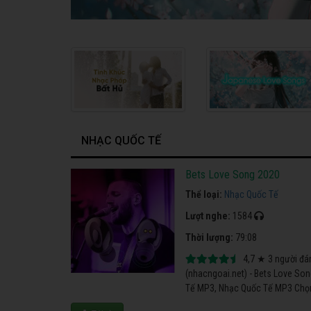
NHẠC QUỐC TẾ
Bets Love Song 2020
Thể loại:
Nhạc Quốc Tế
Lượt nghe:
1584
Thời lượng:
79:08
4,7
★
3
người đá
(nhacngoai.net) - Bets Love So
Tế MP3, Nhạc Quốc Tế MP3 Chọn