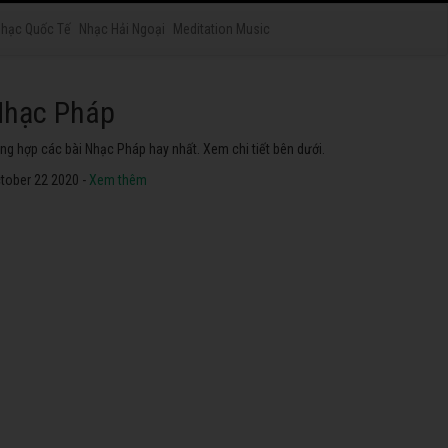
hạc Quốc Tế
Nhạc Hải Ngoại
Meditation Music
hạc Nhật Bản
yển tập các bài Nhạc Nhật Bản hay nhất. Không thể không
he thử.
tober 22 2020 -
Xem thêm