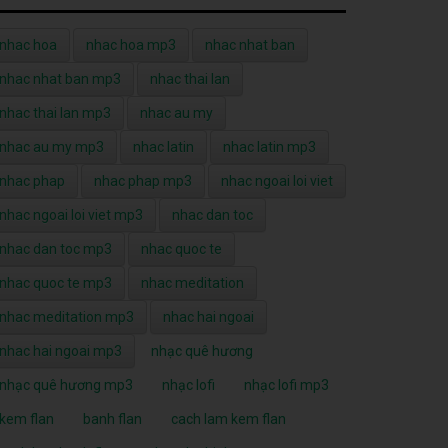
nhac hoa
nhac hoa mp3
nhac nhat ban
nhac nhat ban mp3
nhac thai lan
nhac thai lan mp3
nhac au my
nhac au my mp3
nhac latin
nhac latin mp3
nhac phap
nhac phap mp3
nhac ngoai loi viet
nhac ngoai loi viet mp3
nhac dan toc
nhac dan toc mp3
nhac quoc te
nhac quoc te mp3
nhac meditation
nhac meditation mp3
nhac hai ngoai
nhac hai ngoai mp3
nhạc quê hương
nhạc quê hương mp3
nhạc lofi
nhạc lofi mp3
kem flan
banh flan
cach lam kem flan