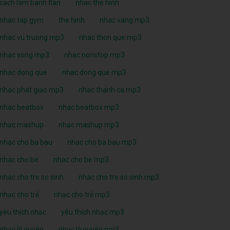
cach lam banh flan
nhac the hinh
nhac tap gym
the hinh
nhac vang mp3
nhac vu truong mp3
nhac thon que mp3
nhac song mp3
nhac nonstop mp3
nhac dong que
nhac dong que mp3
nhac phat giao mp3
nhac thanh ca mp3
nhac beatbox
nhac beatbox mp3
nhạc mashup
nhạc mashup mp3
nhac cho ba bau
nhac cho ba bau mp3
nhac cho be
nhac cho be mp3
nhac cho tre so sinh
nhac cho tre so sinh mp3
nhạc cho trẻ
nhạc cho trẻ mp3
yêu thích nhạc
yêu thích nhạc mp3
nhạc lệ quyên
nhạc lệ quyên mp3