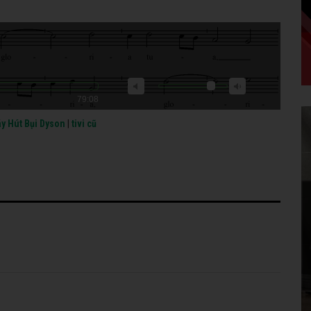
79:08
y Hút Bụi Dyson
|
tivi cũ