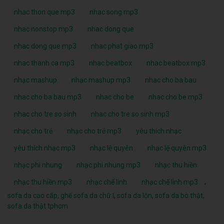
nhac thon que mp3
nhac song mp3
nhac nonstop mp3
nhac dong que
nhac dong que mp3
nhac phat giao mp3
nhac thanh ca mp3
nhac beatbox
nhac beatbox mp3
nhạc mashup
nhạc mashup mp3
nhac cho ba bau
nhac cho ba bau mp3
nhac cho be
nhac cho be mp3
nhac cho tre so sinh
nhac cho tre so sinh mp3
nhạc cho trẻ
nhạc cho trẻ mp3
yêu thích nhạc
yêu thích nhạc mp3
nhạc lệ quyên
nhạc lệ quyên mp3
nhạc phi nhung
nhạc phi nhung mp3
nhạc thu hiền
,
nhạc thu hiền mp3
nhạc chế linh
nhạc chế linh mp3
sofa da cao cấp
,
ghế sofa da chữ l
,
sofa da lộn
,
sofa da bò thật
,
sofa da thật tphcm