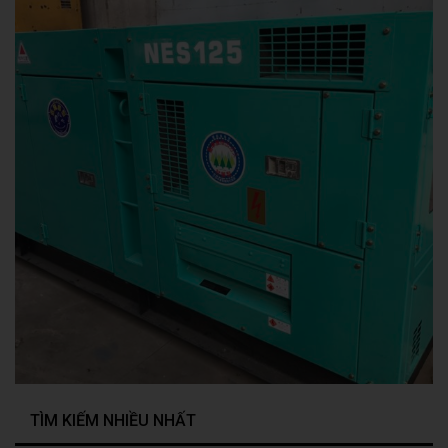
TÌM KIẾM NHIỀU NHẤT