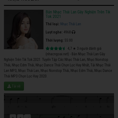
Bản Nhạc Thái Lan Gây Nghiện Trên Tik
Tok 2021
Thể loại:
Nhạc Thái Lan
Lượt nghe:
4968
Thời lượng:
55:00
4,7
★
3
người đánh giá
(nhacngoai.net) - Bản Nhạc Thái Lan Gây
Nghiện Trên Tik Tok 2021. Tuyển Tập Các Nhạc Thái Lan, Nhạc Nonstop
Thái, Nhạc Edm Thái, Nhạc Dance Thái Chọn Lọc Hay Nhất, Tải Nhạc Thái
Lan MP3, Nhạc Thái Lan, Nhạc Nonstop Thái, Nhạc Edm Thái, Nhạc Dance
Thái MP3 Chọn Lọc Hay 2020.
Tải về