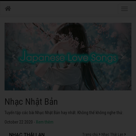
Toggle
naviga
Nhạc Nhật Bản
Tuyển tập các bài Nhạc Nhật Bản hay nhất. Không thể không nghe thử.
October 22 2020 -
Xem thêm
NHẠC THÁI LAN
Trang chủ
Nhạc Thái Lan