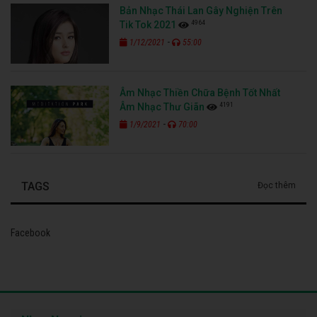
Bản Nhạc Thái Lan Gây Nghiện Trên
4964
Tik Tok 2021
-
1/12/2021
55:00
Âm Nhạc Thiền Chữa Bệnh Tốt Nhất
4191
Âm Nhạc Thư Giãn
-
1/9/2021
70:00
TAGS
Đọc thêm
Facebook