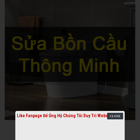
Like Fanpage Để Ủng Hộ Chúng Tôi Duy Trì Website