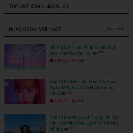
TOP LIST XEM NHIỀU NHẤT
NHẠC NGOẠI MỚI NHẤT
Đọc thêm
Những Bản Nhạc Pháp Tuyển Chọn
4839
Hay Nhất Mọi Thời Đại
-
2/23/2021
36:00
Top 18 Bài Hát Latin Trên 2 Tỷ View
Nghe Đi Nghe Lại Cả Ngày Không
3666
Chán
-
2/20/2021
43:00
Top 10 Bản Nhạc Lofi Tiếng Anh Cực
Chill Hay Nhất Nhạc Lofi Tik Tok Nhẹ
5430
Nhàng