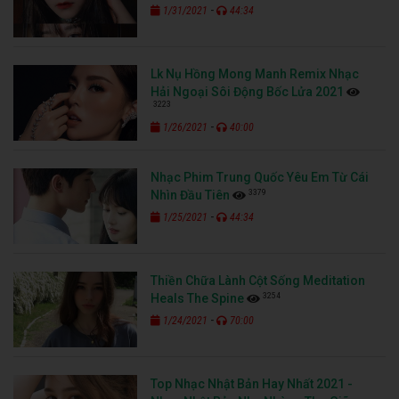
-
1/31/2021
44:34
Lk Nụ Hồng Mong Manh Remix Nhạc
Hải Ngoại Sôi Động Bốc Lửa 2021
3223
-
1/26/2021
40:00
Nhạc Phim Trung Quốc Yêu Em Từ Cái
3379
Nhìn Đầu Tiên
-
1/25/2021
44:34
Thiền Chữa Lành Cột Sống Meditation
3254
Heals The Spine
-
1/24/2021
70:00
Top Nhạc Nhật Bản Hay Nhất 2021 -