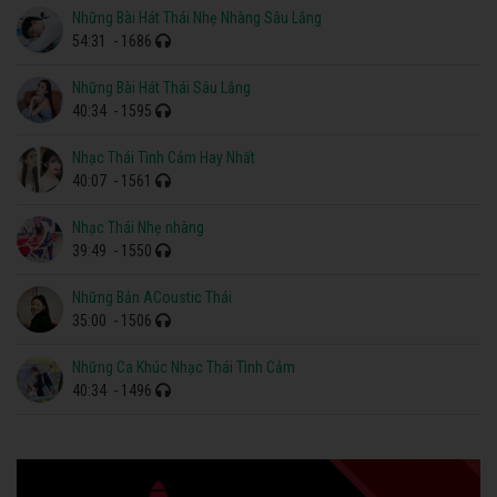
Những Bài Hát Thái Nhẹ Nhàng Sâu Lắng
54:31
- 1686
Những Bài Hát Thái Sâu Lắng
40:34
- 1595
Nhạc Thái Tình Cảm Hay Nhất
40:07
- 1561
Nhạc Thái Nhẹ nhàng
39:49
- 1550
Những Bản ACoustic Thái
35:00
- 1506
Những Ca Khúc Nhạc Thái Tình Cảm
40:34
- 1496