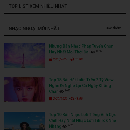
TOP LIST XEM NHIỀU NHẤT
NHẠC NGOẠI MỚI NHẤT
Đọc thêm
Những Bản Nhạc Pháp Tuyển Chọn
4826
Hay Nhất Mọi Thời Đại
-
2/23/2021
36:00
Top 18 Bài Hát Latin Trên 2 Tỷ View
Nghe Đi Nghe Lại Cả Ngày Không
3657
Chán
-
2/20/2021
43:00
Top 10 Bản Nhạc Lofi Tiếng Anh Cực
Chill Hay Nhất Nhạc Lofi Tik Tok Nhẹ
5420
Nhàng