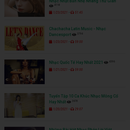
Nhạc Nhật Bản Nhẹ Nhàng Thư Giãn
4118
-
1/23/2021
51:45
Chachacha Latin Music - Nhạc
3794
Dancesport
-
1/23/2021
59:00
4396
Nhạc Quốc Tế Hay Nhất 2021
-
1/21/2021
59:00
Tuyển Tập 10 Ca Khúc Nhạc Mông Cổ
3678
Hay Nhất
-
1/20/2021
29:07
Những Bài Hát Nhạc Pháp Lời Việt