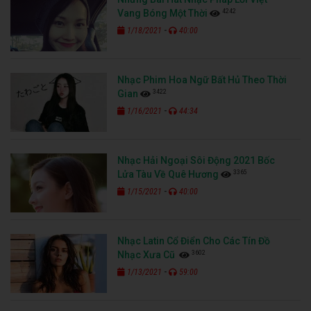
4242
Vang Bóng Một Thời
-
1/18/2021
40:00
Nhạc Phim Hoa Ngữ Bất Hủ Theo Thời
3422
Gian
-
1/16/2021
44:34
Nhạc Hải Ngoại Sôi Động 2021 Bốc
3365
Lửa Tàu Về Quê Hương
-
1/15/2021
40:00
Nhạc Latin Cổ Điển Cho Các Tín Đồ
3602
Nhạc Xưa Cũ
-
1/13/2021
59:00