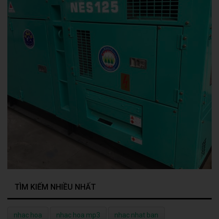
TÌM KIẾM NHIỀU NHẤT
nhac hoa
nhac hoa mp3
nhac nhat ban