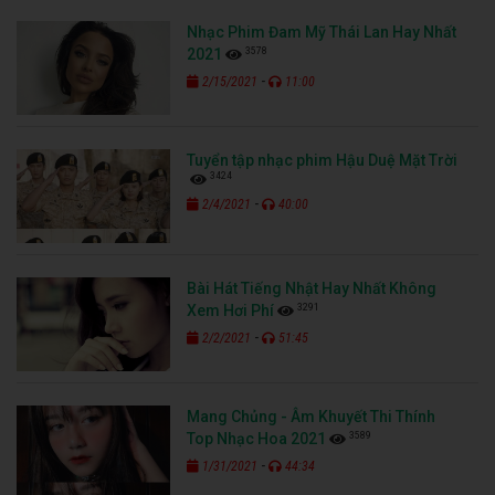
Nhạc Phim Đam Mỹ Thái Lan Hay Nhất
3578
2021
-
2/15/2021
11:00
Tuyển tập nhạc phim Hậu Duệ Mặt Trời
3424
-
2/4/2021
40:00
Bài Hát Tiếng Nhật Hay Nhất Không
3291
Xem Hơi Phí
-
2/2/2021
51:45
Mang Chủng - Âm Khuyết Thi Thính
3589
Top Nhạc Hoa 2021
-
1/31/2021
44:34