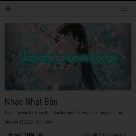
Toggle
naviga
Nhạc Nhật Bản
Tuyển tập các bài Nhạc Nhật Bản hay nhất. Không thể không nghe thử.
October 22 2020 -
Xem thêm
NHẠC THÁI LAN
Trang chủ
Nhạc Thái Lan