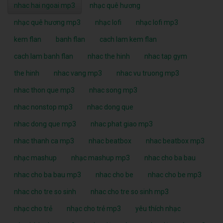
nhac hai ngoai mp3
nhạc quê hương
nhạc quê hương mp3
nhạc lofi
nhạc lofi mp3
kem flan
banh flan
cach lam kem flan
cach lam banh flan
nhac the hinh
nhac tap gym
the hinh
nhac vang mp3
nhac vu truong mp3
nhac thon que mp3
nhac song mp3
nhac nonstop mp3
nhac dong que
nhac dong que mp3
nhac phat giao mp3
nhac thanh ca mp3
nhac beatbox
nhac beatbox mp3
nhạc mashup
nhạc mashup mp3
nhac cho ba bau
nhac cho ba bau mp3
nhac cho be
nhac cho be mp3
nhac cho tre so sinh
nhac cho tre so sinh mp3
nhạc cho trẻ
nhạc cho trẻ mp3
yêu thích nhạc