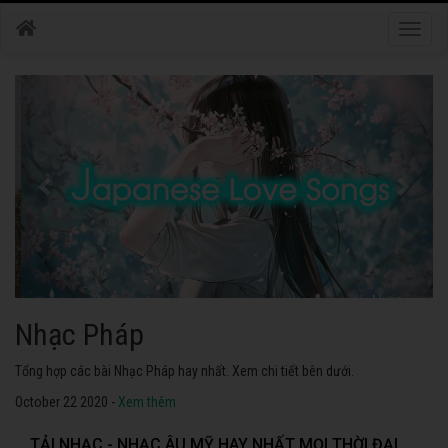
Toggle
naviga
Nhạc Nhật Bản
Tuyển tập các bài Nhạc Nhật Bản hay nhất. Không thể không nghe thử.
October 22 2020 -
Xem thêm
TẢI NHẠC - NHẠC ÂU MỸ HAY NHẤT MỌI THỜI ĐẠI