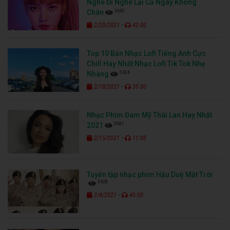
Nghe Đi Nghe Lại Cả Ngày Không
3662
Chán
-
2/20/2021
43:00
Top 10 Bản Nhạc Lofi Tiếng Anh Cực
Chill Hay Nhất Nhạc Lofi Tik Tok Nhẹ
5426
Nhàng
-
2/18/2021
35:00
Nhạc Phim Đam Mỹ Thái Lan Hay Nhất
3587
2021
-
2/15/2021
11:00
Tuyển tập nhạc phim Hậu Duệ Mặt Trời
3428
-
2/4/2021
40:00