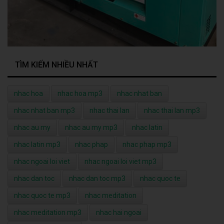
TÌM KIẾM NHIỀU NHẤT
nhac hoa
nhac hoa mp3
nhac nhat ban
nhac nhat ban mp3
nhac thai lan
nhac thai lan mp3
nhac au my
nhac au my mp3
nhac latin
nhac latin mp3
nhac phap
nhac phap mp3
nhac ngoai loi viet
nhac ngoai loi viet mp3
nhac dan toc
nhac dan toc mp3
nhac quoc te
nhac quoc te mp3
nhac meditation
nhac meditation mp3
nhac hai ngoai