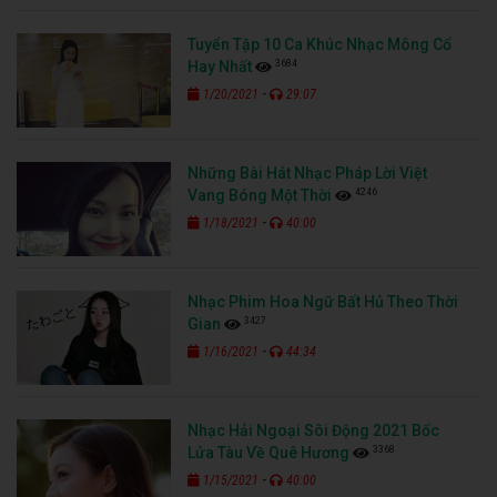
Tuyển Tập 10 Ca Khúc Nhạc Mông Cổ
3684
Hay Nhất
-
1/20/2021
29:07
Những Bài Hát Nhạc Pháp Lời Việt
4246
Vang Bóng Một Thời
-
1/18/2021
40:00
Nhạc Phim Hoa Ngữ Bất Hủ Theo Thời
3427
Gian
-
1/16/2021
44:34
Nhạc Hải Ngoại Sôi Động 2021 Bốc
3368
Lửa Tàu Về Quê Hương
-
1/15/2021
40:00