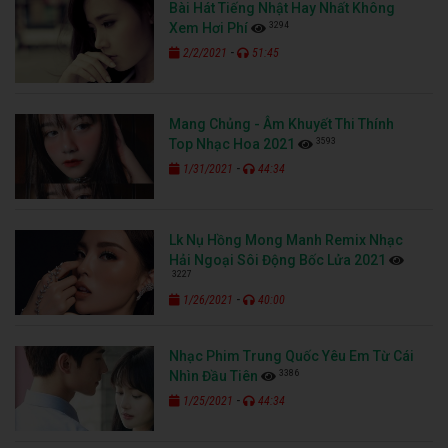
Bài Hát Tiếng Nhật Hay Nhất Không
3294
Xem Hơi Phí
-
2/2/2021
51:45
Mang Chủng - Âm Khuyết Thi Thính
3593
Top Nhạc Hoa 2021
-
1/31/2021
44:34
Lk Nụ Hồng Mong Manh Remix Nhạc
Hải Ngoại Sôi Động Bốc Lửa 2021
3227
-
1/26/2021
40:00
Nhạc Phim Trung Quốc Yêu Em Từ Cái
3386
Nhìn Đầu Tiên
-
1/25/2021
44:34