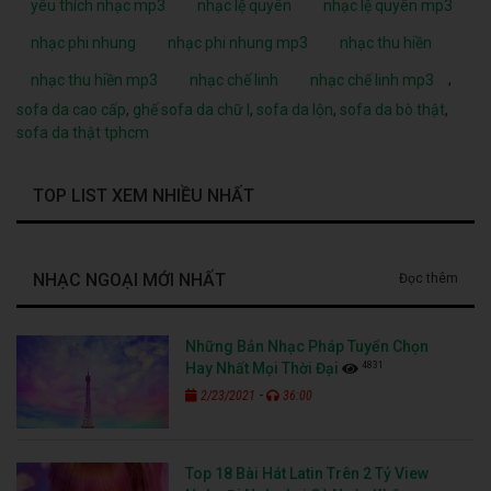
yêu thích nhạc mp3
nhạc lệ quyên
nhạc lệ quyên mp3
nhạc phi nhung
nhạc phi nhung mp3
nhạc thu hiền
,
nhạc thu hiền mp3
nhạc chế linh
nhạc chế linh mp3
sofa da cao cấp
,
ghế sofa da chữ l
,
sofa da lộn
,
sofa da bò thật
,
sofa da thật tphcm
TOP LIST XEM NHIỀU NHẤT
NHẠC NGOẠI MỚI NHẤT
Đọc thêm
Những Bản Nhạc Pháp Tuyển Chọn
4831
Hay Nhất Mọi Thời Đại
-
2/23/2021
36:00
Top 18 Bài Hát Latin Trên 2 Tỷ View