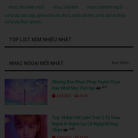
,
nhạc thu hiền mp3
nhạc chế linh
nhạc chế linh mp3
sofa da cao cấp
,
ghế sofa da chữ l
,
sofa da lộn
,
sofa da bò thật
,
sofa da thật tphcm
TOP LIST XEM NHIỀU NHẤT
NHẠC NGOẠI MỚI NHẤT
Đọc thêm
Những Bản Nhạc Pháp Tuyển Chọn
4831
Hay Nhất Mọi Thời Đại
-
2/23/2021
36:00
Top 18 Bài Hát Latin Trên 2 Tỷ View
Nghe Đi Nghe Lại Cả Ngày Không
3662
Chán
-
2/20/2021
43:00