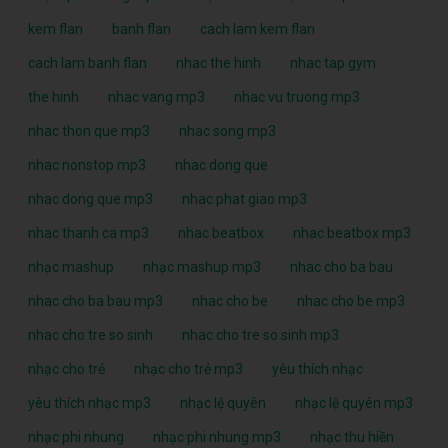
kem flan
banh flan
cach lam kem flan
cach lam banh flan
nhac the hinh
nhac tap gym
the hinh
nhac vang mp3
nhac vu truong mp3
nhac thon que mp3
nhac song mp3
nhac nonstop mp3
nhac dong que
nhac dong que mp3
nhac phat giao mp3
nhac thanh ca mp3
nhac beatbox
nhac beatbox mp3
nhạc mashup
nhạc mashup mp3
nhac cho ba bau
nhac cho ba bau mp3
nhac cho be
nhac cho be mp3
nhac cho tre so sinh
nhac cho tre so sinh mp3
nhạc cho trẻ
nhạc cho trẻ mp3
yêu thích nhạc
yêu thích nhạc mp3
nhạc lệ quyên
nhạc lệ quyên mp3
nhạc phi nhung
nhạc phi nhung mp3
nhạc thu hiền