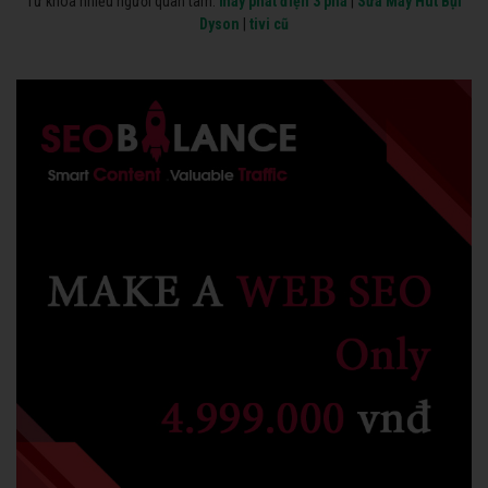
Từ khóa nhiều người quan tâm:
máy phát điện 3 pha
|
Sửa Máy Hút Bụi
Dyson
|
tivi cũ