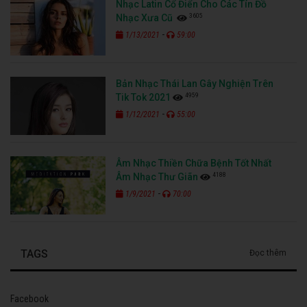
Nhạc Latin Cổ Điển Cho Các Tín Đồ
3605
Nhạc Xưa Cũ
-
1/13/2021
59:00
Bản Nhạc Thái Lan Gây Nghiện Trên
4959
Tik Tok 2021
-
1/12/2021
55:00
Âm Nhạc Thiền Chữa Bệnh Tốt Nhất
4188
Âm Nhạc Thư Giãn
-
1/9/2021
70:00
TAGS
Đọc thêm
Facebook