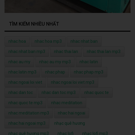
TÌM KIẾM NHIỀU NHẤT
nhac hoa
nhac hoa mp3
nhac nhat ban
nhac nhat ban mp3
nhac thai lan
nhac thai lan mp3
nhac au my
nhac au my mp3
nhac latin
nhac latin mp3
nhac phap
nhac phap mp3
nhac ngoai loi viet
nhac ngoai loi viet mp3
nhac dan toc
nhac dan toc mp3
nhac quoc te
nhac quoc te mp3
nhac meditation
nhac meditation mp3
nhac hai ngoai
nhac hai ngoai mp3
nhạc quê hương
nhạc quê hương mp3
nhạc lofi
nhạc lofi mp3