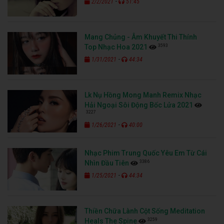
-
2/2/2021
51:45
Mang Chủng - Âm Khuyết Thi Thính
3593
Top Nhạc Hoa 2021
-
1/31/2021
44:34
Lk Nụ Hồng Mong Manh Remix Nhạc
Hải Ngoại Sôi Động Bốc Lửa 2021
3227
-
1/26/2021
40:00
Nhạc Phim Trung Quốc Yêu Em Từ Cái
3386
Nhìn Đầu Tiên
-
1/25/2021
44:34
Thiền Chữa Lành Cột Sống Meditation
3259
Heals The Spine