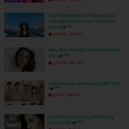
Top 10 Bản Nhạc Lofi Tiếng Anh Cực
Chill Hay Nhất Nhạc Lofi Tik Tok Nhẹ
5426
Nhàng
-
2/18/2021
35:00
Nhạc Phim Đam Mỹ Thái Lan Hay Nhất
3587
2021
-
2/15/2021
11:00
Tuyển tập nhạc phim Hậu Duệ Mặt Trời
3428
-
2/4/2021
40:00
Bài Hát Tiếng Nhật Hay Nhất Không
3294
Xem Hơi Phí