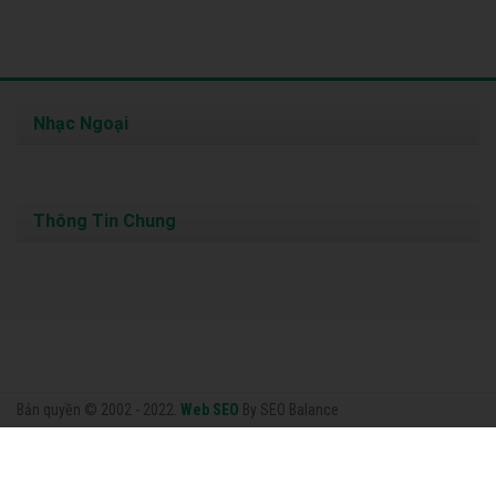
Nhạc Ngoại
Thông Tin Chung
Bản quyền © 2002 - 2022.
Web SEO
By SEO Balance