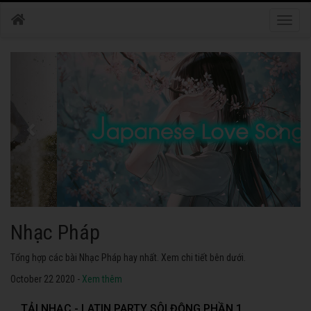
Toggle
naviga
Nhạc Nhật Bản
Tuyển tập các bài Nhạc Nhật Bản hay nhất. Không thể không nghe thử.
October 22 2020 -
Xem thêm
TẢI NHẠC - LATIN PARTY SÔI ĐỘNG PHẦN 1