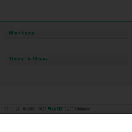
Nhạc Ngoại
Thông Tin Chung
Bản quyền © 2002 - 2022.
Web SEO
By SEO Balance