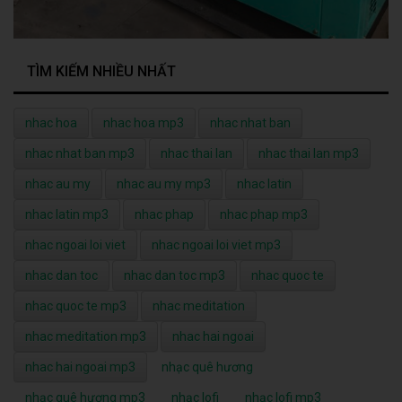
TÌM KIẾM NHIỀU NHẤT
nhac hoa
nhac hoa mp3
nhac nhat ban
nhac nhat ban mp3
nhac thai lan
nhac thai lan mp3
nhac au my
nhac au my mp3
nhac latin
nhac latin mp3
nhac phap
nhac phap mp3
nhac ngoai loi viet
nhac ngoai loi viet mp3
nhac dan toc
nhac dan toc mp3
nhac quoc te
nhac quoc te mp3
nhac meditation
nhac meditation mp3
nhac hai ngoai
nhac hai ngoai mp3
nhạc quê hương
nhạc quê hương mp3
nhạc lofi
nhạc lofi mp3