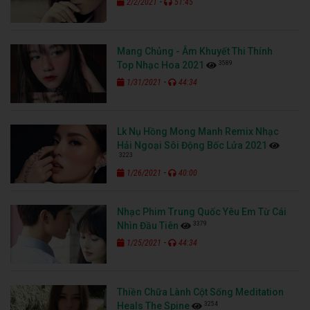
-
2/2/2021
51:45
Mang Chủng - Âm Khuyết Thi Thính
3589
Top Nhạc Hoa 2021
-
1/31/2021
44:34
Lk Nụ Hồng Mong Manh Remix Nhạc
Hải Ngoại Sôi Động Bốc Lửa 2021
3223
-
1/26/2021
40:00
Nhạc Phim Trung Quốc Yêu Em Từ Cái
3379
Nhìn Đầu Tiên
-
1/25/2021
44:34
Thiền Chữa Lành Cột Sống Meditation
3254
Heals The Spine