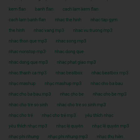
kem flan
banh flan
cach lam kem flan
cach lam banh flan
nhac the hinh
nhac tap gym
the hinh
nhac vang mp3
nhac vu truong mp3
nhac thon que mp3
nhac song mp3
nhac nonstop mp3
nhac dong que
nhac dong que mp3
nhac phat giao mp3
nhac thanh ca mp3
nhac beatbox
nhac beatbox mp3
nhạc mashup
nhạc mashup mp3
nhac cho ba bau
nhac cho ba bau mp3
nhac cho be
nhac cho be mp3
nhac cho tre so sinh
nhac cho tre so sinh mp3
nhạc cho trẻ
nhạc cho trẻ mp3
yêu thích nhạc
yêu thích nhạc mp3
nhạc lệ quyên
nhạc lệ quyên mp3
nhạc phi nhung
nhạc phi nhung mp3
nhạc thu hiền