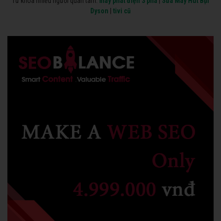
Từ khóa nhiều người quan tâm:
máy phát điện 3 pha
|
Sửa Máy Hút Bụi
Dyson
|
tivi cũ