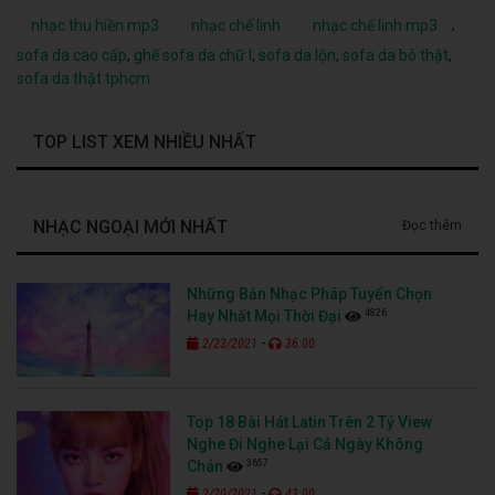
,
nhạc thu hiền mp3
nhạc chế linh
nhạc chế linh mp3
sofa da cao cấp
,
ghế sofa da chữ l
,
sofa da lộn
,
sofa da bò thật
,
sofa da thật tphcm
TOP LIST XEM NHIỀU NHẤT
NHẠC NGOẠI MỚI NHẤT
Đọc thêm
Những Bản Nhạc Pháp Tuyển Chọn
4826
Hay Nhất Mọi Thời Đại
-
2/23/2021
36:00
Top 18 Bài Hát Latin Trên 2 Tỷ View
Nghe Đi Nghe Lại Cả Ngày Không
3657
Chán
-
2/20/2021
43:00