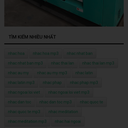
TÌM KIẾM NHIỀU NHẤT
nhac hoa
nhac hoa mp3
nhac nhat ban
nhac nhat ban mp3
nhac thai lan
nhac thai lan mp3
nhac au my
nhac au my mp3
nhac latin
nhac latin mp3
nhac phap
nhac phap mp3
nhac ngoai loi viet
nhac ngoai loi viet mp3
nhac dan toc
nhac dan toc mp3
nhac quoc te
nhac quoc te mp3
nhac meditation
nhac meditation mp3
nhac hai ngoai