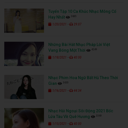
Tuyển Tập 10 Ca Khúc Nhạc Mông Cổ
3685
Hay Nhất
-
1/20/2021
29:07
Những Bài Hát Nhạc Pháp Lời Việt
4249
Vang Bóng Một Thời
-
1/18/2021
40:00
Nhạc Phim Hoa Ngữ Bất Hủ Theo Thời
3430
Gian
-
1/16/2021
44:34
Nhạc Hải Ngoại Sôi Động 2021 Bốc
3369
Lửa Tàu Về Quê Hương
-
1/15/2021
40:00