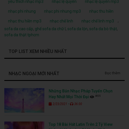
yêu thích nhạc mp3
nhạc lệ quyên
nhạc lệ quyên mp3
nhạc phi nhung
nhạc phi nhung mp3
nhạc thu hiền
,
nhạc thu hiền mp3
nhạc chế linh
nhạc chế linh mp3
sofa da cao cấp
,
ghế sofa da chữ l
,
sofa da lộn
,
sofa da bò thật
,
sofa da thật tphcm
TOP LIST XEM NHIỀU NHẤT
NHẠC NGOẠI MỚI NHẤT
Đọc thêm
Những Bản Nhạc Pháp Tuyển Chọn
4835
Hay Nhất Mọi Thời Đại
-
2/23/2021
36:00
Top 18 Bài Hát Latin Trên 2 Tỷ View