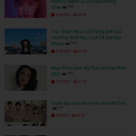
Nghe Đi Nghe Lại Cả Ngày Không
3665
Chán
-
2/20/2021
43:00
Top 10 Bản Nhạc Lofi Tiếng Anh Cực
Chill Hay Nhất Nhạc Lofi Tik Tok Nhẹ
5428
Nhàng
-
2/18/2021
35:00
Nhạc Phim Đam Mỹ Thái Lan Hay Nhất
3587
2021
-
2/15/2021
11:00
Tuyển tập nhạc phim Hậu Duệ Mặt Trời
3431
-
2/4/2021
40:00