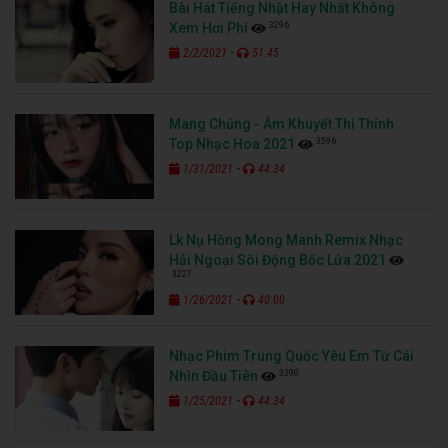
Bài Hát Tiếng Nhật Hay Nhất Không
3296
Xem Hơi Phí
-
2/2/2021
51:45
Mang Chủng - Âm Khuyết Thi Thính
3596
Top Nhạc Hoa 2021
-
1/31/2021
44:34
Lk Nụ Hồng Mong Manh Remix Nhạc
Hải Ngoại Sôi Động Bốc Lửa 2021
3227
-
1/26/2021
40:00
Nhạc Phim Trung Quốc Yêu Em Từ Cái
3390
Nhìn Đầu Tiên
-
1/25/2021
44:34