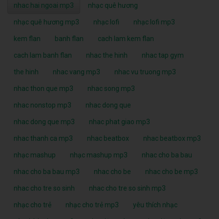
nhac hai ngoai mp3
nhạc quê hương
nhạc quê hương mp3
nhạc lofi
nhạc lofi mp3
kem flan
banh flan
cach lam kem flan
cach lam banh flan
nhac the hinh
nhac tap gym
the hinh
nhac vang mp3
nhac vu truong mp3
nhac thon que mp3
nhac song mp3
nhac nonstop mp3
nhac dong que
nhac dong que mp3
nhac phat giao mp3
nhac thanh ca mp3
nhac beatbox
nhac beatbox mp3
nhạc mashup
nhạc mashup mp3
nhac cho ba bau
nhac cho ba bau mp3
nhac cho be
nhac cho be mp3
nhac cho tre so sinh
nhac cho tre so sinh mp3
nhạc cho trẻ
nhạc cho trẻ mp3
yêu thích nhạc