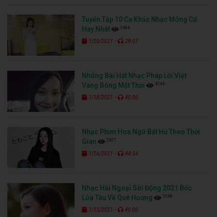
Tuyển Tập 10 Ca Khúc Nhạc Mông Cổ
3684
Hay Nhất
-
1/20/2021
29:07
Những Bài Hát Nhạc Pháp Lời Việt
4246
Vang Bóng Một Thời
-
1/18/2021
40:00
Nhạc Phim Hoa Ngữ Bất Hủ Theo Thời
3427
Gian
-
1/16/2021
44:34
Nhạc Hải Ngoại Sôi Động 2021 Bốc
3368
Lửa Tàu Về Quê Hương
-
1/15/2021
40:00