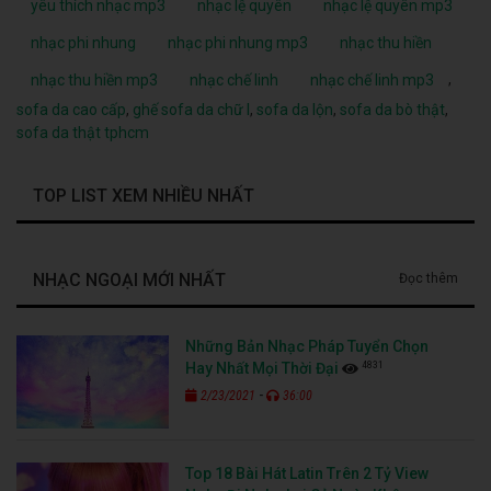
yêu thích nhạc mp3
nhạc lệ quyên
nhạc lệ quyên mp3
nhạc phi nhung
nhạc phi nhung mp3
nhạc thu hiền
,
nhạc thu hiền mp3
nhạc chế linh
nhạc chế linh mp3
sofa da cao cấp
,
ghế sofa da chữ l
,
sofa da lộn
,
sofa da bò thật
,
sofa da thật tphcm
TOP LIST XEM NHIỀU NHẤT
NHẠC NGOẠI MỚI NHẤT
Đọc thêm
Những Bản Nhạc Pháp Tuyển Chọn
4831
Hay Nhất Mọi Thời Đại
-
2/23/2021
36:00
Top 18 Bài Hát Latin Trên 2 Tỷ View