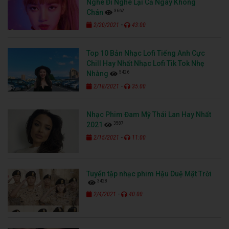
Nghe Đi Nghe Lại Cả Ngày Không
3662
Chán
-
2/20/2021
43:00
Top 10 Bản Nhạc Lofi Tiếng Anh Cực
Chill Hay Nhất Nhạc Lofi Tik Tok Nhẹ
5426
Nhàng
-
2/18/2021
35:00
Nhạc Phim Đam Mỹ Thái Lan Hay Nhất
3587
2021
-
2/15/2021
11:00
Tuyển tập nhạc phim Hậu Duệ Mặt Trời
3428
-
2/4/2021
40:00