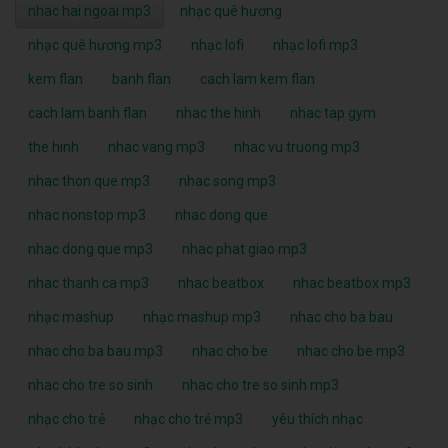
nhac hai ngoai mp3
nhạc quê hương
nhạc quê hương mp3
nhạc lofi
nhạc lofi mp3
kem flan
banh flan
cach lam kem flan
cach lam banh flan
nhac the hinh
nhac tap gym
the hinh
nhac vang mp3
nhac vu truong mp3
nhac thon que mp3
nhac song mp3
nhac nonstop mp3
nhac dong que
nhac dong que mp3
nhac phat giao mp3
nhac thanh ca mp3
nhac beatbox
nhac beatbox mp3
nhạc mashup
nhạc mashup mp3
nhac cho ba bau
nhac cho ba bau mp3
nhac cho be
nhac cho be mp3
nhac cho tre so sinh
nhac cho tre so sinh mp3
nhạc cho trẻ
nhạc cho trẻ mp3
yêu thích nhạc