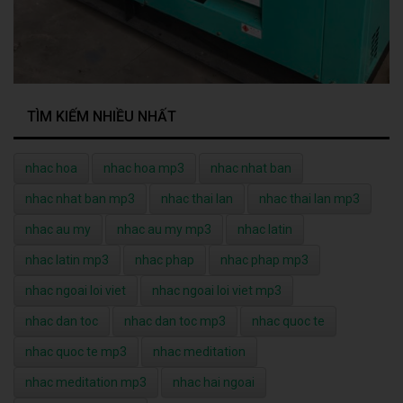
TÌM KIẾM NHIỀU NHẤT
nhac hoa
nhac hoa mp3
nhac nhat ban
nhac nhat ban mp3
nhac thai lan
nhac thai lan mp3
nhac au my
nhac au my mp3
nhac latin
nhac latin mp3
nhac phap
nhac phap mp3
nhac ngoai loi viet
nhac ngoai loi viet mp3
nhac dan toc
nhac dan toc mp3
nhac quoc te
nhac quoc te mp3
nhac meditation
nhac meditation mp3
nhac hai ngoai