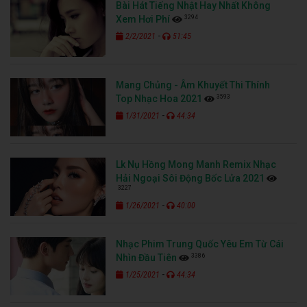
Bài Hát Tiếng Nhật Hay Nhất Không
3294
Xem Hơi Phí
-
2/2/2021
51:45
Mang Chủng - Âm Khuyết Thi Thính
3593
Top Nhạc Hoa 2021
-
1/31/2021
44:34
Lk Nụ Hồng Mong Manh Remix Nhạc
Hải Ngoại Sôi Động Bốc Lửa 2021
3227
-
1/26/2021
40:00
Nhạc Phim Trung Quốc Yêu Em Từ Cái
3386
Nhìn Đầu Tiên
-
1/25/2021
44:34