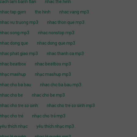
cach lam banh flan
nhac the hinh
nhac tap gym
the hinh
nhac vang mp3
nhac vu truong mp3
nhac thon que mp3
nhac song mp3
nhac nonstop mp3
nhac dong que
nhac dong que mp3
nhac phat giao mp3
nhac thanh ca mp3
nhac beatbox
nhac beatbox mp3
nhạc mashup
nhạc mashup mp3
nhac cho ba bau
nhac cho ba bau mp3
nhac cho be
nhac cho be mp3
nhac cho tre so sinh
nhac cho tre so sinh mp3
nhạc cho trẻ
nhạc cho trẻ mp3
yêu thích nhạc
yêu thích nhạc mp3
nhạc lệ quyên
nhạc lệ quyên mp3