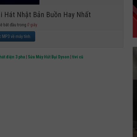
ài Hát Nhật Bản Buồn Hay Nhất
sẽ bắt đầu trong
0
giây
c MP3 về máy tính.
hát điện 3 pha
|
Sửa Máy Hút Bụi Dyson
|
tivi cũ