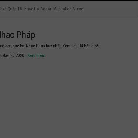
hạc Quốc Tế
Nhạc Hải Ngoại
Meditation Music
hạc Nhật Bản
yển tập các bài Nhạc Nhật Bản hay nhất. Không thể không
he thử.
tober 22 2020 -
Xem thêm