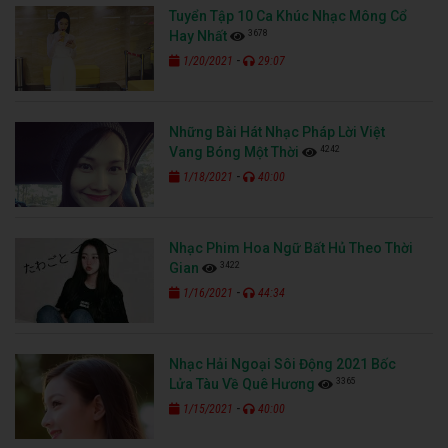
Tuyển Tập 10 Ca Khúc Nhạc Mông Cổ
3678
Hay Nhất
-
1/20/2021
29:07
Những Bài Hát Nhạc Pháp Lời Việt
4242
Vang Bóng Một Thời
-
1/18/2021
40:00
Nhạc Phim Hoa Ngữ Bất Hủ Theo Thời
3422
Gian
-
1/16/2021
44:34
Nhạc Hải Ngoại Sôi Động 2021 Bốc
3365
Lửa Tàu Về Quê Hương
-
1/15/2021
40:00