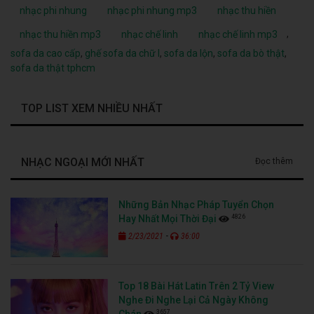
nhạc phi nhung
nhạc phi nhung mp3
nhạc thu hiền
,
nhạc thu hiền mp3
nhạc chế linh
nhạc chế linh mp3
sofa da cao cấp
,
ghế sofa da chữ l
,
sofa da lộn
,
sofa da bò thật
,
sofa da thật tphcm
TOP LIST XEM NHIỀU NHẤT
NHẠC NGOẠI MỚI NHẤT
Đọc thêm
Những Bản Nhạc Pháp Tuyển Chọn
4826
Hay Nhất Mọi Thời Đại
-
2/23/2021
36:00
Top 18 Bài Hát Latin Trên 2 Tỷ View
Nghe Đi Nghe Lại Cả Ngày Không
3657
Chán