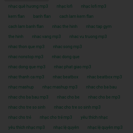
nhạc quê hương mp3
nhạc lofi
nhạc lofi mp3
kem flan
banh flan
cach lam kem flan
cach lam banh flan
nhac the hinh
nhac tap gym
the hinh
nhac vang mp3
nhac vu truong mp3
nhac thon que mp3
nhac song mp3
nhac nonstop mp3
nhac dong que
nhac dong que mp3
nhac phat giao mp3
nhac thanh ca mp3
nhac beatbox
nhac beatbox mp3
nhạc mashup
nhạc mashup mp3
nhac cho ba bau
nhac cho ba bau mp3
nhac cho be
nhac cho be mp3
nhac cho tre so sinh
nhac cho tre so sinh mp3
nhạc cho trẻ
nhạc cho trẻ mp3
yêu thích nhạc
yêu thích nhạc mp3
nhạc lệ quyên
nhạc lệ quyên mp3