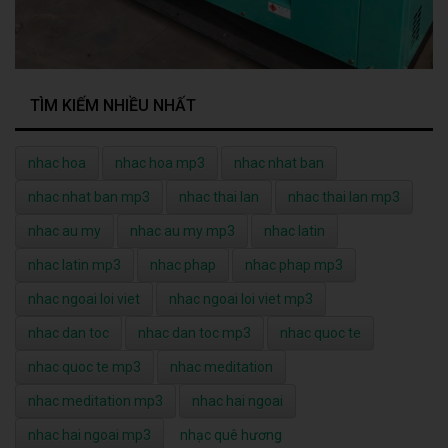
TÌM KIẾM NHIỀU NHẤT
nhac hoa
nhac hoa mp3
nhac nhat ban
nhac nhat ban mp3
nhac thai lan
nhac thai lan mp3
nhac au my
nhac au my mp3
nhac latin
nhac latin mp3
nhac phap
nhac phap mp3
nhac ngoai loi viet
nhac ngoai loi viet mp3
nhac dan toc
nhac dan toc mp3
nhac quoc te
nhac quoc te mp3
nhac meditation
nhac meditation mp3
nhac hai ngoai
nhac hai ngoai mp3
nhạc quê hương