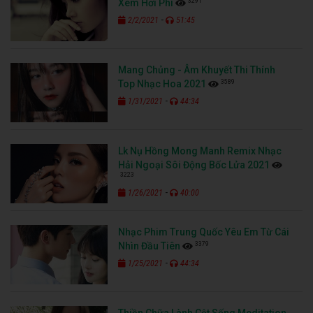
3291
Xem Hơi Phí
-
2/2/2021
51:45
Mang Chủng - Âm Khuyết Thi Thính
3589
Top Nhạc Hoa 2021
-
1/31/2021
44:34
Lk Nụ Hồng Mong Manh Remix Nhạc
Hải Ngoại Sôi Động Bốc Lửa 2021
3223
-
1/26/2021
40:00
Nhạc Phim Trung Quốc Yêu Em Từ Cái
3379
Nhìn Đầu Tiên
-
1/25/2021
44:34
Thiền Chữa Lành Cột Sống Meditation